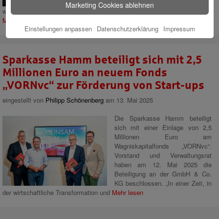
Unter dem Motto „Wünsch dir
Marketing Cookies ablehnen
was“ luden „DJ M & Mr. Light“ gemeinsam mit der Sparkasse Hamm zu
Mehr lesen
Einstellungen anpassen
Datenschutzerklärung
Impressum
Sparkasse Hamm beteiligt sich mit 2,5
Millionen Euro an neuem Fonds
„VORNvc“ zur Förderung von Start-ups
eingestellt von
Philipp Schönenberg
am 13. Mai 2025
Die Sparkasse Hamm beteiligt
sich mit einer Einlage von 2,5
Millionen Euro am
Wagniskapitalfonds „VORNvc“.
Vorstand und Verwaltungsrat
haben am 12. Mai 2025 die
Beteiligung an der GmbH & Co.
KG beschlossen. „In einer Zeit, in
der wirtschaftliche Transformation und
Mehr lesen