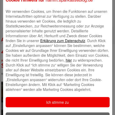
Philipp Schönenberg
Wir verwenden Cookies, um Ihnen die Funktionen auf unseren
Als Abteilungsleiter Kommunikation informiere ich Sie über alle
Internetauftritten optimal zur Verfügung zu stellen. Darüber
aktuellen Entwicklungen in unserer Sparkasse und unser
hinaus verwenden wir Cookies, die lediglich zu
vielfältiges Engagement in der Stadt.
Statistikzwecken, zur Reichweitenmessung oder zur Anzeige
personalisierter Inhalte genutzt werden. Detaillierte
Informationen über Art, Herkunft und Zweck dieser Cookies
Alle Artikel des Autors
finden Sie in unserer
Erklärung zum Datenschutz
. Durch Klick
auf „Einstellungen anpassen“ können Sie bestimmen, welche
Cookies wir auf Grundlage Ihrer Einwilligung verwenden dürfen.
4.000 Euro für das Christliche Hospiz:
Sie haben außerdem die Möglichkeit, dem Einsatz von Cookies,
„Wünsch dir was“ sorgt für gute
die nicht Ihrer Einwilligung bedürfen,
hier
zu widersprechen.
Durch Klick auf “Ich stimme zu“ willigen Sie der Verwendung
Stimmung für den guten Zweck
aller auf dieser Website einsetzbaren Cookies ein. Ihre
eingestellt von
Philipp Schönenberg
am 23. Dezember 2025
Einwilligung ist freiwillig. Sie können diese jederzeit in
„Einstellungen anpassen“ widerrufen oder dort Ihre Cookie-
Ein vollbesetztes Kundenfoyer,
Einstellungen ändern. Mit Klick auf “Marketing Cookies
beste Stimmung und eine
ablehnen“ werden alle Marketing Cookies abgelehnt.
abwechslungsreiche Mischung
aus Musik sorgten für einen
Ich stimme zu
unvergesslichen Abend in der
Hauptstelle der Sparkasse Hamm.